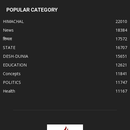
POPULAR CATEGORY
HIMACHAL
22010
News
18384
शिमला
17572
STATE
16707
DESH-DUNIA
15651
EDUCATION
12621
Concepts
11841
POLITICS
11747
Health
11167