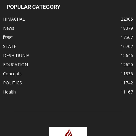
POPULAR CATEGORY
HIMACHAL
22005
News
18379
शिमला
17567
STATE
16702
DESH-DUNIA
15646
EDUCATION
12620
Concepts
11836
POLITICS
11742
Health
11167