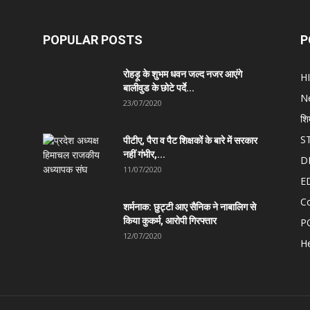
POPULAR POSTS
P
रोहड़ू के शुभम धवन जल्द नजर आएंगे
H
बालीवुड के छोटे पर्दे...
N
23/07/2020
शि
S
पीटीए, पैरा व पैट शिक्षकों के बारे में सरकार
नहीं गंभीर,...
D
11/07/2020
E
C
शर्मनाक: छुट्टी आए सैनिक ने नाबालिग से
किया कुकर्म, आरोपी गिरफ्तार
P
12/07/2020
He