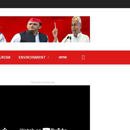
URISM
ENVIRONMENT
आस्था
Shoolini University