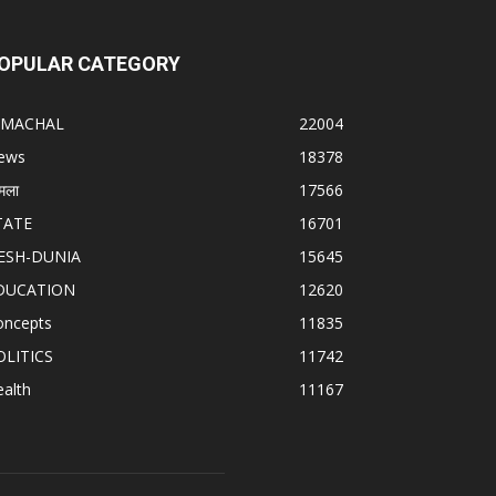
OPULAR CATEGORY
IMACHAL
22004
ews
18378
मला
17566
TATE
16701
ESH-DUNIA
15645
DUCATION
12620
oncepts
11835
OLITICS
11742
alth
11167