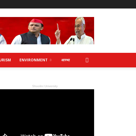
URISM
ENVIRONMENT
आस्था
Shoolini University