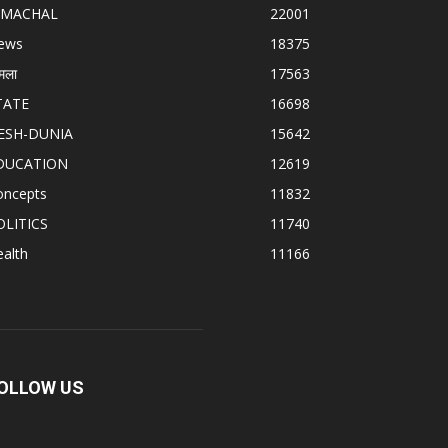
IMACHAL
22001
ews
18375
मला
17563
TATE
16698
ESH-DUNIA
15642
DUCATION
12619
oncepts
11832
OLITICS
11740
alth
11166
OLLOW US