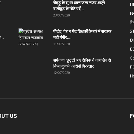
त
रोहड़ू के शुभम धवन जल्द नजर आएंगे
H
बालीवुड के छोटे पर्दे...
N
23/07/2020
शि
S
पीटीए, पैरा व पैट शिक्षकों के बारे में सरकार
...
नहीं गंभीर,...
D
11/07/2020
E
C
शर्मनाक: छुट्टी आए सैनिक ने नाबालिग से
किया कुकर्म, आरोपी गिरफ्तार
P
12/07/2020
He
OUT US
F