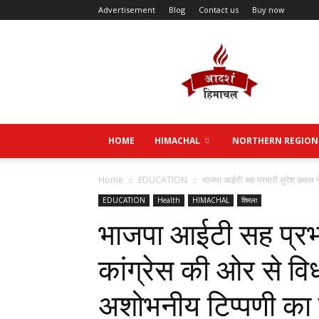
Advertisement
Blog
Contact us
Buy now
Aadarsh
Himachal
HOME
HIMACHAL
NORTHERN REGION
Home
EDUCATION
भाजपा आईटी सह प्रभारी सुरेश डमाल ने
EDUCATION
Health
HIMACHAL
शिमला
भाजपा आईटी सह प्रभा
कांग्रेस की ओर से वि
अशोभनीय टिप्पणी का 