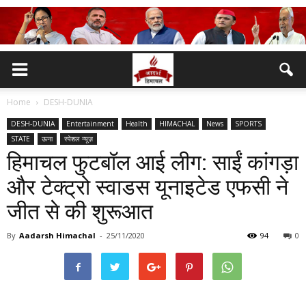
Home
DESH-DUNIA
DESH-DUNIA
Entertainment
Health
HIMACHAL
News
SPORTS
STATE
ऊना
स्पेशल न्यूज़
हिमाचल फुटबॉल आई लीग: साईं कांगड़ा
और टेक्ट्रो स्वाडस यूनाइटेड एफसी ने
जीत से की शुरूआत
By
Aadarsh Himachal
-
25/11/2020
94
0