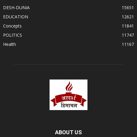
DESH-DUNIA
15651
EDUCATION
12621
Concepts
11841
POLITICS
11747
Health
11167
ABOUT US