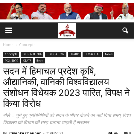
Home
Concepts
Concepts
DESH-DUNIA
EDUCATION
Health
HIMACHAL
News
POLITICS
STATE
शिमला
सदन में हिमाचल प्रदेश कृषि,
औद्यानिकी, वानिकी विश्वविद्यालय
संशोधन विधेयक 2023 पारित, विपक्ष ने
किया विरोध
बोले.... चुने हुए प्रतिनिधियों को सदन के भीतर बोलने का नहीं दिया समय, विश्व
विद्यालय को विभाग की तरह चलाना चाहती है सरकार
By
Priyanka Chauhan
-
21/09/2023
44
0