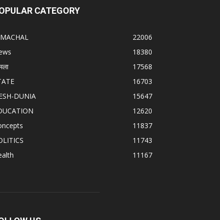
OPULAR CATEGORY
IMACHAL
22006
ews
18380
मला
17568
TATE
16703
ESH-DUNIA
15647
DUCATION
12620
oncepts
11837
OLITICS
11743
alth
11167