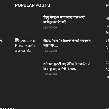
POPULAR POSTS
P
रोहड़ू के शुभम धवन जल्द नजर आएंगे
H
बालीवुड के छोटे पर्दे...
N
23/07/2020
शि
S
ान,
पीटीए, पैरा व पैट शिक्षकों के बारे में सरकार
नहीं गंभीर,...
D
11/07/2020
E
C
शर्मनाक: छुट्टी आए सैनिक ने नाबालिग से
किया कुकर्म, आरोपी गिरफ्तार
P
12/07/2020
He