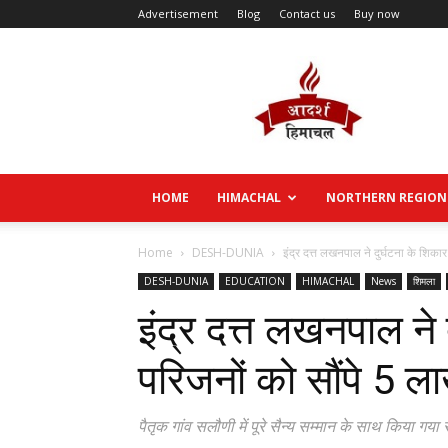
Advertisement
Blog
Contact us
Buy now
Aadarsh
Himachal
HOME
HIMACHAL
NORTHERN REGION
Home
DESH-DUNIA
इंद्र दत्त लखनपाल ने दुर्घटना के शिकार
DESH-DUNIA
EDUCATION
HIMACHAL
News
शिमला
इंद्र दत्त लखनपाल ने 
परिजनों को सौंपे 5 ल
पैतृक गांव सलौणी में पूरे सैन्य सम्मान के साथ किया गय