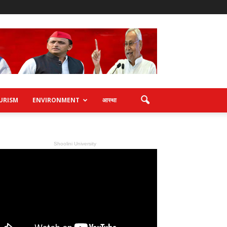
URISM
ENVIRONMENT
आस्था
Shoolini University