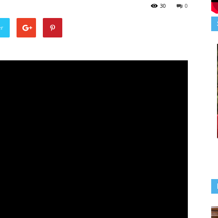
30
0
er