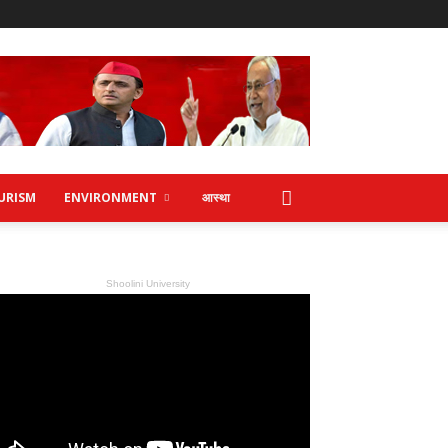
URISM
ENVIRONMENT
आस्था
Shoolini University