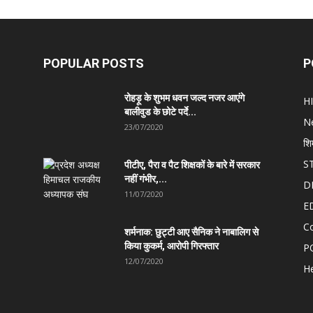
POPULAR POSTS
P
रोहड़ू के शुभम धवन जल्द नजर आएंगे
H
बालीवुड के छोटे पर्दे...
N
23/07/2020
शि
S
पीटीए, पैरा व पैट शिक्षकों के बारे में सरकार
नहीं गंभीर,...
D
11/07/2020
E
C
शर्मनाक: छुट्टी आए सैनिक ने नाबालिग से
किया कुकर्म, आरोपी गिरफ्तार
P
12/07/2020
He