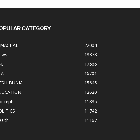
OPULAR CATEGORY
IMACHAL
22004
ews
18378
मला
17566
TATE
16701
ESH-DUNIA
15645
DUCATION
12620
oncepts
11835
OLITICS
11742
alth
11167