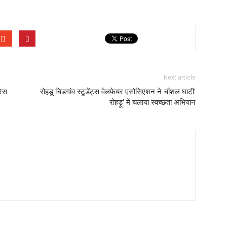
Next article
रेस
रोहडू चिडगांव स्टूडेंट्स वेलफेयर एसोसिएशन ने चाँशल घाटी'
रोहड़ू' में चलाया स्वच्छता अभियान