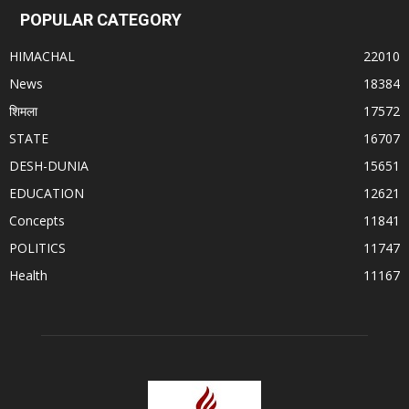
POPULAR CATEGORY
HIMACHAL
22010
News
18384
शिमला
17572
STATE
16707
DESH-DUNIA
15651
EDUCATION
12621
Concepts
11841
POLITICS
11747
Health
11167