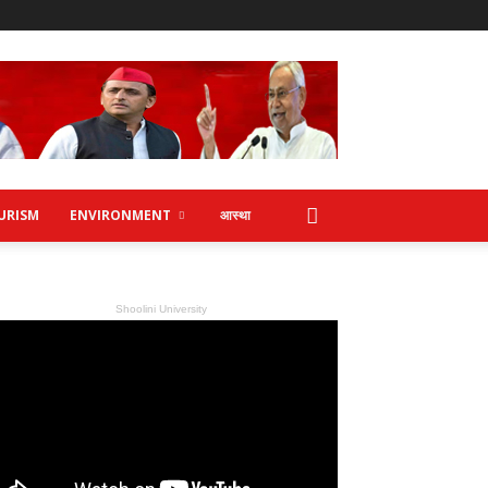
URISM
ENVIRONMENT
आस्था
Shoolini University