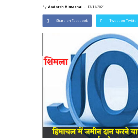
By
Aadarsh Himachal
-
13/11/2021
Share on Facebook
Tweet on Twitter