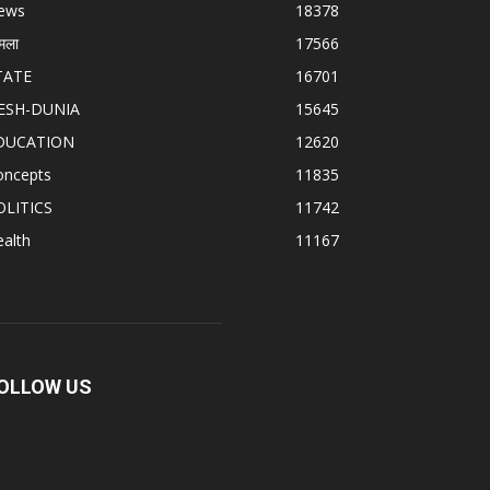
ews
18378
मला
17566
TATE
16701
ESH-DUNIA
15645
DUCATION
12620
oncepts
11835
OLITICS
11742
alth
11167
OLLOW US