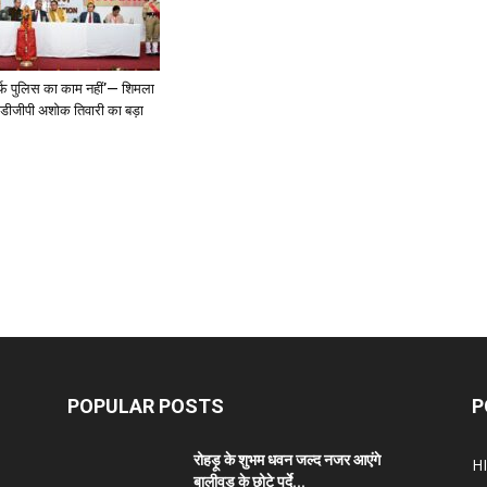
्फ पुलिस का काम नहीं’— शिमला
े डीजीपी अशोक तिवारी का बड़ा
POPULAR POSTS
P
रोहड़ू के शुभम धवन जल्द नजर आएंगे
H
बालीवुड के छोटे पर्दे...