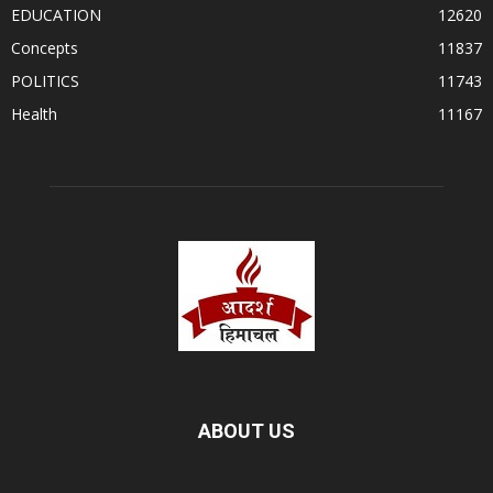
EDUCATION
12620
Concepts
11837
POLITICS
11743
Health
11167
ABOUT US