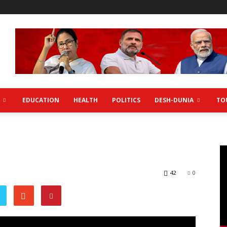
EDUCATION
HEALTH
POLITICS
DESH-DUNIA
TO
42
0