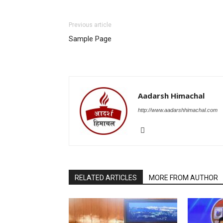
Previous article
Sample Page
Aadarsh Himachal
http://www.aadarshhimachal.com
RELATED ARTICLES
MORE FROM AUTHOR