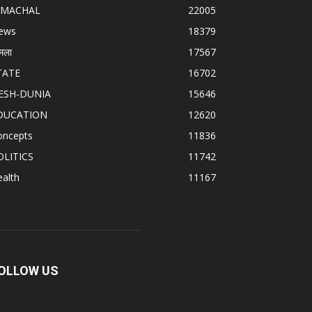
IMACHAL
22005
ews
18379
मला
17567
TATE
16702
ESH-DUNIA
15646
DUCATION
12620
oncepts
11836
OLITICS
11742
alth
11167
OLLOW US