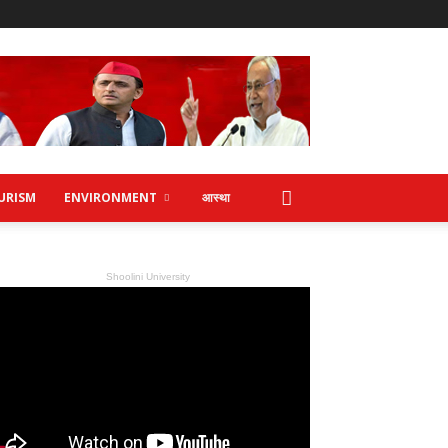
URISM
ENVIRONMENT
आस्था
Shoolini University