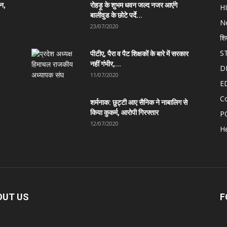
ान,
रोहड़ू के शुभम धवन जल्द नजर आएंगे
H
बालीवुड के छोटे पर्दे...
N
23/07/2020
शि
S
पीटीए, पैरा व पैट शिक्षकों के बारे में सरकार
नहीं गंभीर,...
D
11/07/2020
E
C
शर्मनाक: छुट्टी आए सैनिक ने नाबालिग से
किया कुकर्म, आरोपी गिरफ्तार
P
12/07/2020
He
OUT US
F