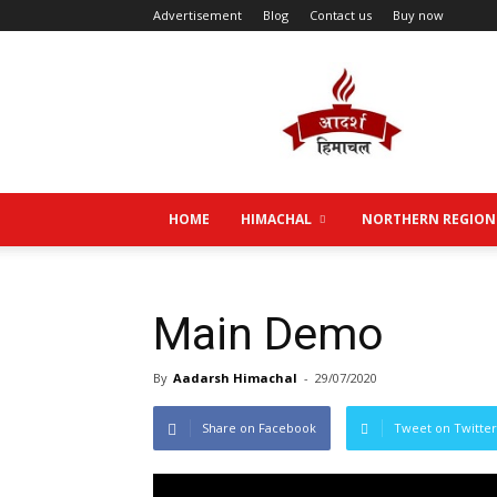
Advertisement
Blog
Contact us
Buy now
Aadarsh
Himachal
HOME
HIMACHAL
NORTHERN REGION
Main Demo
By
Aadarsh Himachal
-
29/07/2020
Share on Facebook
Tweet on Twitter