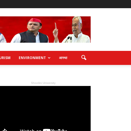
URISM
ENVIRONMENT
आस्था
Shoolini University