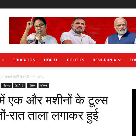
EDUCATION
HEALTH
POLITICS
DESH-DUNIA
TO
स बनाने वाली फैक्ट्री रातों-रात...
News
STATE
पुलिस
सोलन
ं एक और मशीनों के टूल्स
ातों-रात ताला लगाकर हुई