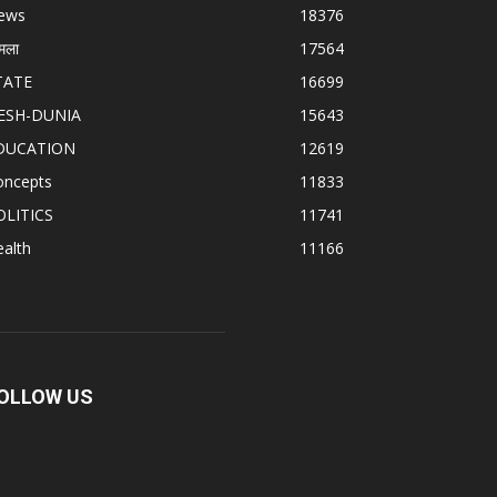
ews
18376
मला
17564
TATE
16699
ESH-DUNIA
15643
DUCATION
12619
oncepts
11833
OLITICS
11741
alth
11166
OLLOW US