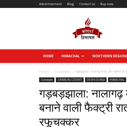
Advertisement
Blog
Contact us
Buy now
Aadarsh
Himachal
HOME
HIMACHAL
NORTHERN REGION
Home
Concepts
गड़बड़झाला: नालागढ़ में एक और मशीनों के टूल्
Concepts
CRIME/ACCIDENT
DESH-DUNIA
HIMACHAL
गड़बड़झाला: नालागढ़ मे
बनाने वाली फैक्ट्री र
रफूचक्कर