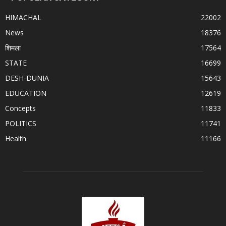
HIMACHAL
22002
News
18376
शिमला
17564
STATE
16699
DESH-DUNIA
15643
EDUCATION
12619
Concepts
11833
POLITICS
11741
Health
11166