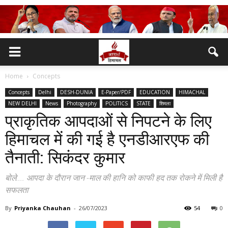
Home
Concepts
Concepts
Delhi
DESH-DUNIA
E-Paper/PDF
EDUCATION
HIMACHAL
NEW DELHI
News
Photography
POLITICS
STATE
शिमला
प्राकृतिक आपदाओं से निपटने के लिए
हिमाचल में की गई है एनडीआरएफ की
तैनाती: सिकंदर कुमार
बोले.... आपदा के दौरान जान -माल की हानि को काफी हद तक रोकने में मिली है
सफलता
By
Priyanka Chauhan
-
26/07/2023
54
0