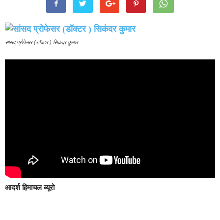
सांसद प्रोफेसर (डॉक्टर ) सिकंदर कुमार
आदर्श हिमाचल ब्यूरो