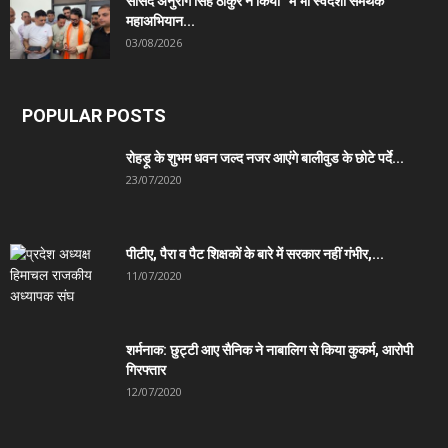
सांसद अनुराग सिंह ठाकुर ने किया “मैं भी स्वदेशी समर्थक”
महाअभियान...
03/08/2026
POPULAR POSTS
रोहड़ू के शुभम धवन जल्द नजर आएंगे बालीवुड के छोटे पर्दे...
23/07/2020
पीटीए, पैरा व पैट शिक्षकों के बारे में सरकार नहीं गंभीर,...
11/07/2020
शर्मनाक: छुट्टी आए सैनिक ने नाबालिग से किया कुकर्म, आरोपी
गिरफ्तार
12/07/2020