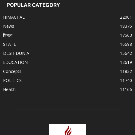
POPULAR CATEGORY
HIMACHAL
22001
News
18375
शिमला
17563
STATE
16698
DESH-DUNIA
15642
EDUCATION
12619
Concepts
11832
POLITICS
11740
Health
11166