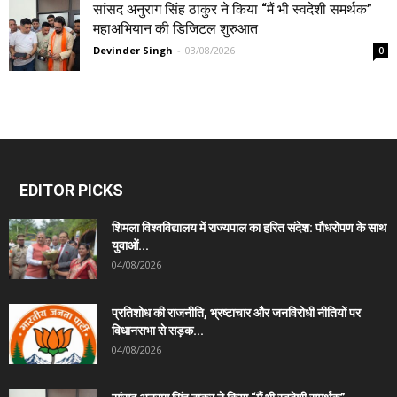
सांसद अनुराग सिंह ठाकुर ने किया “मैं भी स्वदेशी समर्थक”
महाअभियान की डिजिटल शुरुआत
Devinder Singh
-
03/08/2026
0
EDITOR PICKS
शिमला विश्वविद्यालय में राज्यपाल का हरित संदेश: पौधरोपण के साथ
युवाओं...
04/08/2026
प्रतिशोध की राजनीति, भ्रष्टाचार और जनविरोधी नीतियों पर
विधानसभा से सड़क...
04/08/2026