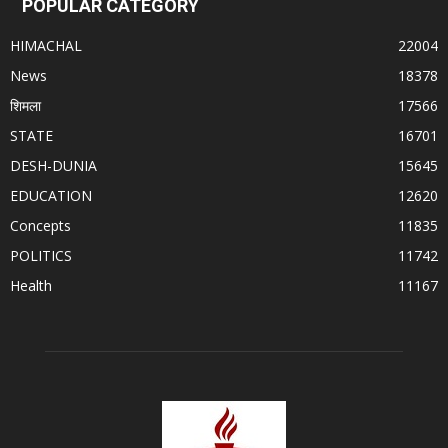
POPULAR CATEGORY
HIMACHAL
22004
News
18378
शिमला
17566
STATE
16701
DESH-DUNIA
15645
EDUCATION
12620
Concepts
11835
POLITICS
11742
Health
11167