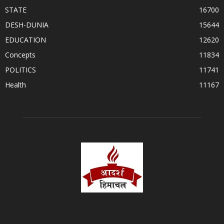
STATE
16700
DESH-DUNIA
15644
EDUCATION
12620
Concepts
11834
POLITICS
11741
Health
11167