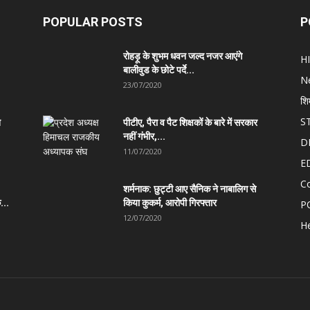
POPULAR POSTS
P
रोहड़ू के शुभम धवन जल्द नजर आएंगे
H
बालीवुड के छोटे पर्दे...
N
23/07/2020
शि
S
त
पीटीए, पैरा व पैट शिक्षकों के बारे में सरकार
नहीं गंभीर,...
D
11/07/2020
E
C
शर्मनाक: छुट्टी आए सैनिक ने नाबालिग से
...
किया कुकर्म, आरोपी गिरफ्तार
P
12/07/2020
He