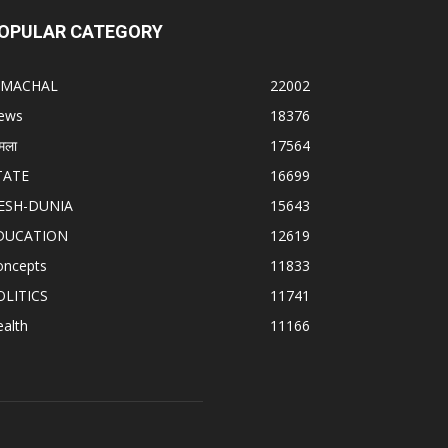
OPULAR CATEGORY
IMACHAL
22002
ews
18376
मला
17564
TATE
16699
ESH-DUNIA
15643
DUCATION
12619
oncepts
11833
OLITICS
11741
alth
11166