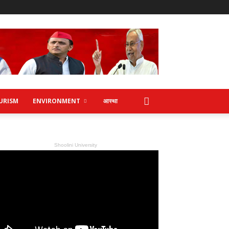
URISM
ENVIRONMENT
आस्था
Shoolini University