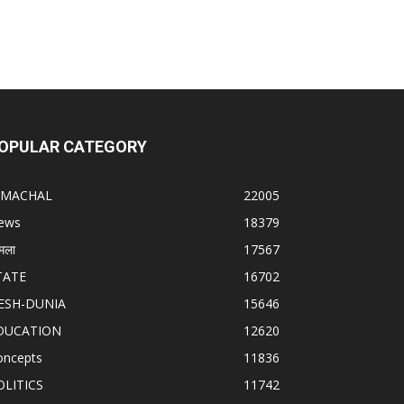
OPULAR CATEGORY
IMACHAL
22005
ews
18379
मला
17567
TATE
16702
ESH-DUNIA
15646
DUCATION
12620
oncepts
11836
OLITICS
11742