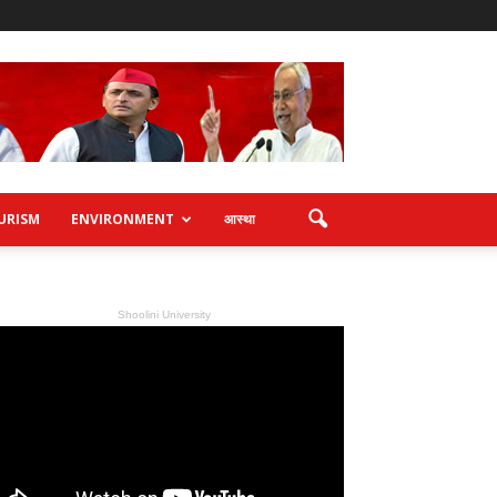
URISM
ENVIRONMENT
आस्था
Shoolini University