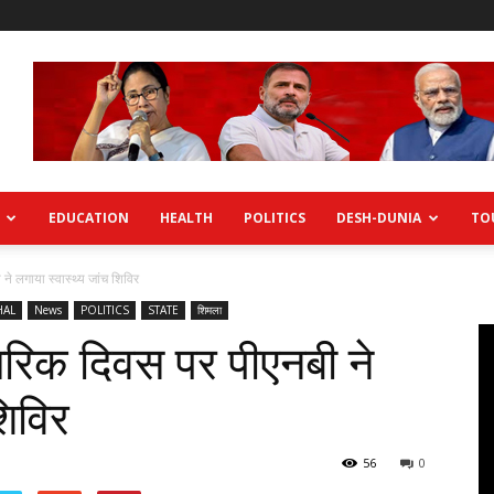
EDUCATION
HEALTH
POLITICS
DESH-DUNIA
TO
 ने लगाया स्वास्थ्य जांच शिविर
HAL
News
POLITICS
STATE
शिमला
 नागरिक दिवस पर पीएनबी ने
शिविर
56
0