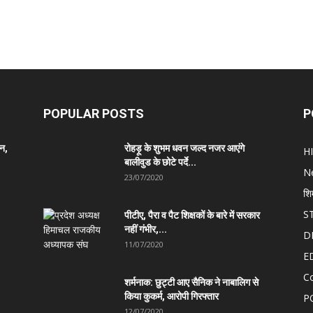
POPULAR POSTS
P
ान,
रोहड़ू के शुभम धवन जल्द नजर आएंगे
H
बालीवुड के छोटे पर्दे...
N
23/07/2020
शि
S
पीटीए, पैरा व पैट शिक्षकों के बारे में सरकार
नहीं गंभीर,...
D
11/07/2020
E
C
शर्मनाक: छुट्टी आए सैनिक ने नाबालिग से
किया कुकर्म, आरोपी गिरफ्तार
P
12/07/2020