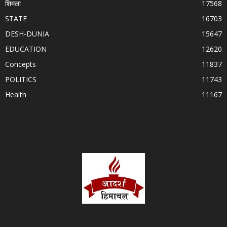
शिमला
17568
STATE
16703
DESH-DUNIA
15647
EDUCATION
12620
Concepts
11837
POLITICS
11743
Health
11167