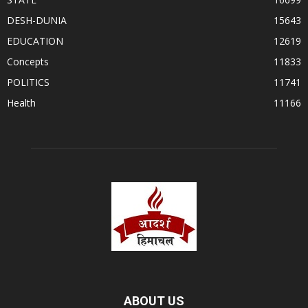
DESH-DUNIA
15643
EDUCATION
12619
Concepts
11833
POLITICS
11741
Health
11166
ABOUT US