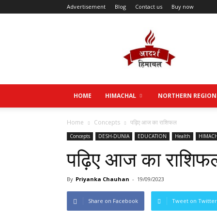
Advertisement
Blog
Contact us
Buy now
Aadarsh
Himachal
HOME
HIMACHAL
NORTHERN REGION
Home
Concepts
पढ़िए आज का राशिफल
Concepts
DESH-DUNIA
EDUCATION
Health
HIMAC
पढ़िए आज का राशिफ
By
Priyanka Chauhan
-
19/09/2023
Share on Facebook
Tweet on Twitter