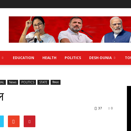
EDUCATION
HEALTH
POLITICS
DESH-DUNIA
TO
HAL
News
POLITICS
STATE
शिमला
ल
37
0