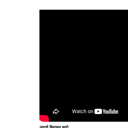
आदर्श हिमाचल ब्यूरो