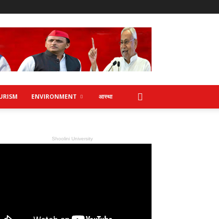
URISM
ENVIRONMENT
आस्था
Shoolini University