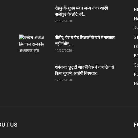
रोहड़ू के शुभम धवन जल्द नजर आएंगे
H
बालीवुड के छोटे पर्दे...
N
23/07/2020
शि
S
पीटीए, पैरा व पैट शिक्षकों के बारे में सरकार
नहीं गंभीर,...
D
11/07/2020
E
C
शर्मनाक: छुट्टी आए सैनिक ने नाबालिग से
किया कुकर्म, आरोपी गिरफ्तार
P
12/07/2020
He
OUT US
F