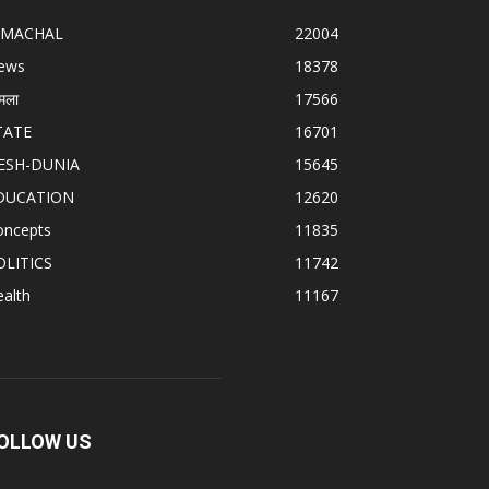
IMACHAL
22004
ews
18378
मला
17566
TATE
16701
ESH-DUNIA
15645
DUCATION
12620
oncepts
11835
OLITICS
11742
alth
11167
OLLOW US