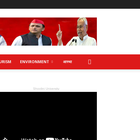
URISM
ENVIRONMENT
आस्था
Shoolini University