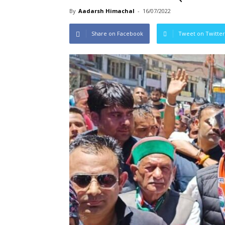
By
Aadarsh Himachal
-
16/07/2022
Share on Facebook
Tweet on Twitter