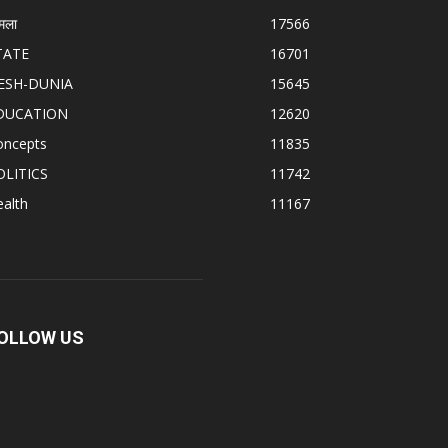
मला
17566
TATE
16701
ESH-DUNIA
15645
DUCATION
12620
oncepts
11835
OLITICS
11742
alth
11167
OLLOW US