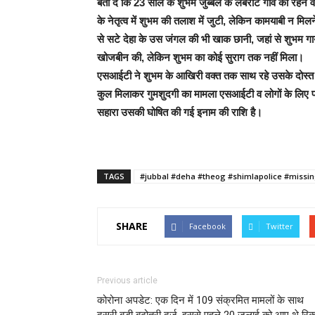
बता दें कि 23 साल के शुभम जुब्बल के लबरोट गांव का रहने
के नेतृत्व में शुभम की तलाश में जुटी, लेकिन कामयाबी न म
से सटे देहा के उस जंगल की भी खाक छानी, जहां से शुभम गायब
खोजबीन की, लेकिन शुभम का कोई सुराग तक नहीं मिला।
एसआईटी ने शुभम के आखिरी वक्त तक साथ रहे उसके दोस्त प
कुल मिलाकर गुमशुदगी का मामला एसआईटी व लोगों के लिए प
सहारा उसकी घोषित की गई इनाम की राशि है।
TAGS
#jubbal #deha #theog #shimlapolice #missi
SHARE
Facebook
Twitter
Previous article
कोरोना अपडेट: एक दिन में 109 संक्रमित मामलों के साथ
दूसरी बड़ी बढ़ोतरी दर्ज, इससे पहले 20 जुलाई को आए थे रिकॉ