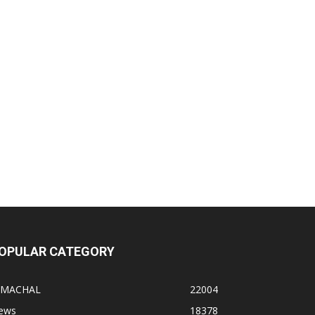
OPULAR CATEGORY
IMACHAL
22004
ews
18378