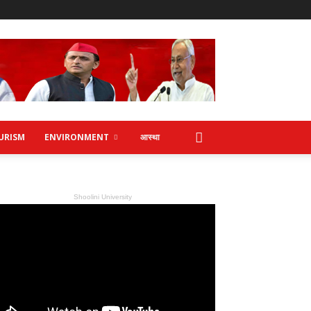
URISM
ENVIRONMENT
आस्था
Shoolini University