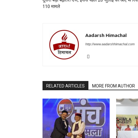
110 मामले
Aadarsh Himachal
http://www.aadarshhimachal.com
RELATED ARTICLES
MORE FROM AUTHOR