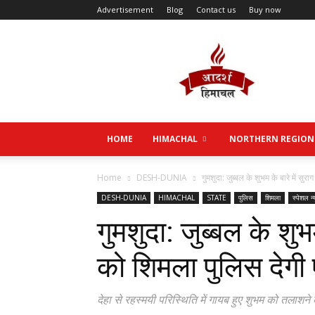
Advertisement
Blog
Contact us
Buy now
Aadarsh
Himachal
HOME
HIMACHAL
NORTHERN REGION
Home
DESH-DUNIA
गुमशुदा: जुब्बल के शुभम के बारे में सुरा
DESH-DUNIA
HIMACHAL
STATE
पुलिस
शिमला
स्पेशल न्
गुमशुदा: जुब्बल के शुभम
को शिमला पुलिस देग
देहा से रहस्मयी परिस्थिति में गायब हुए शुभम को तला