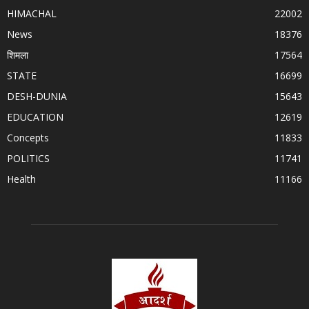
HIMACHAL
22002
News
18376
शिमला
17564
STATE
16699
DESH-DUNIA
15643
EDUCATION
12619
Concepts
11833
POLITICS
11741
Health
11166