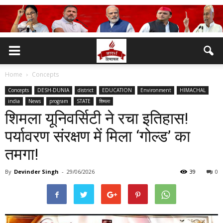
Home
Concepts
Concepts
DESH-DUNIA
district
EDUCATION
Environment
HIMACHAL
india
News
program
STATE
शिमला
शिमला यूनिवर्सिटी ने रचा इतिहास!
पर्यावरण संरक्षण में मिला ‘गोल्ड’ का
तमगा!
By
Devinder Singh
-
29/06/2026
39
0