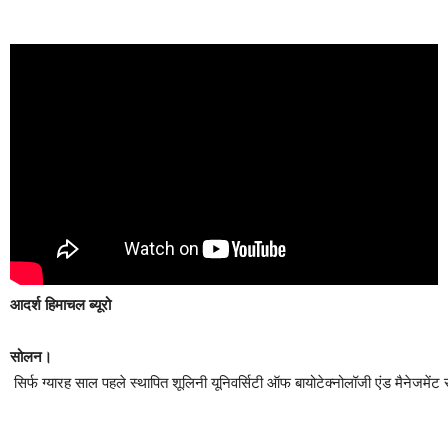
आदर्श हिमाचल ब्यूरो
सोलन।
सिर्फ ग्यारह साल पहले स्थापित शूलिनी यूनिवर्सिटी ऑफ बायोटेक्नोलॉजी एंड मैनेजमेंट