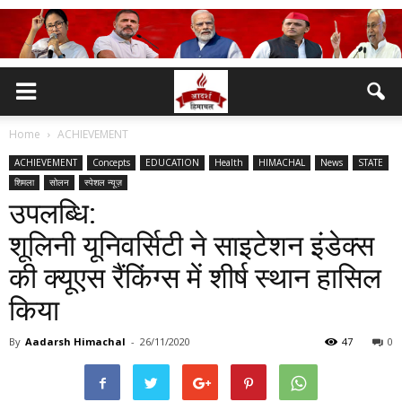
Home
ACHIEVEMENT
ACHIEVEMENT
Concepts
EDUCATION
Health
HIMACHAL
News
STATE
शिमला
सोलन
स्पेशल न्यूज़
उपलब्धि:
शूलिनी यूनिवर्सिटी ने साइटेशन इंडेक्स
की क्यूएस रैंकिंग्स में शीर्ष स्थान हासिल
किया
By
Aadarsh Himachal
-
26/11/2020
47
0