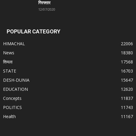
गिरफ्तार
12/07/2020
POPULAR CATEGORY
HIMACHAL
22006
News
18380
शिमला
17568
STATE
16703
DESH-DUNIA
15647
EDUCATION
12620
Concepts
11837
POLITICS
11743
Health
11167