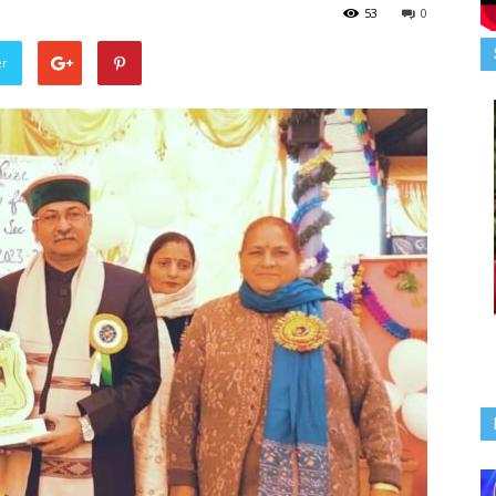
53
0
er