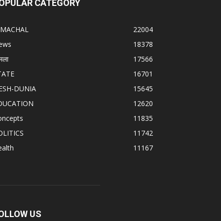
OPULAR CATEGORY
IMACHAL
22004
ews
18378
मला
17566
TATE
16701
ESH-DUNIA
15645
DUCATION
12620
oncepts
11835
OLITICS
11742
alth
11167
OLLOW US