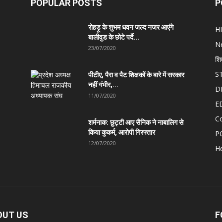
POPULAR POSTS
P
रोहड़ू के शुभम धवन जल्द नजर आएंगे
H
बालीवुड के छोटे पर्दे...
N
23/07/2020
शि
S
पीटीए, पैरा व पैट शिक्षकों के बारे में सरकार
नहीं गंभीर,...
D
11/07/2020
E
C
शर्मनाक: छुट्टी आए सैनिक ने नाबालिग से
किया कुकर्म, आरोपी गिरफ्तार
P
12/07/2020
He
OUT US
F