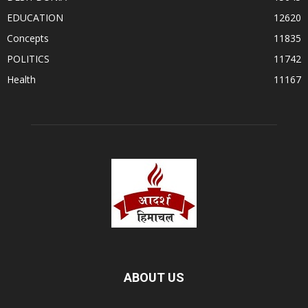
EDUCATION
12620
Concepts
11835
POLITICS
11742
Health
11167
ABOUT US