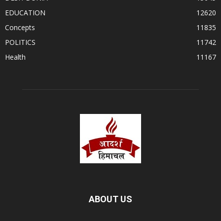
EDUCATION
12620
Concepts
11835
POLITICS
11742
Health
11167
ABOUT US