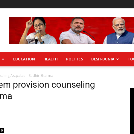
EDUCATION
HEALTH
POLITICS
DESH-DUNIA
TO
seling Astpalas – Sudhir Sharma
tem provision counseling
rma
0