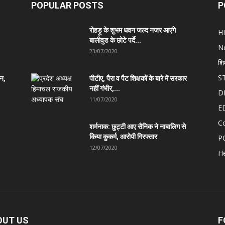
POPULAR POSTS
P
रोहड़ू के शुभम धवन जल्द नजर आएंगे
H
बालीवुड के छोटे पर्दे...
N
23/07/2020
शि
S
ान,
पीटीए, पैरा व पैट शिक्षकों के बारे में सरकार
नहीं गंभीर,...
D
11/07/2020
E
C
शर्मनाक: छुट्टी आए सैनिक ने नाबालिग से
किया कुकर्म, आरोपी गिरफ्तार
P
12/07/2020
He
OUT US
F