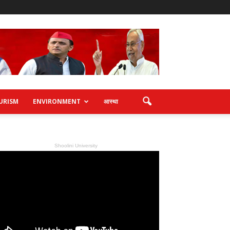
URISM
ENVIRONMENT
आस्था
Shoolini University