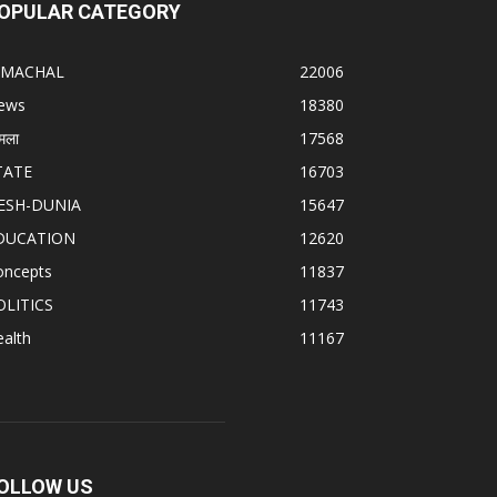
OPULAR CATEGORY
IMACHAL
22006
ews
18380
मला
17568
TATE
16703
ESH-DUNIA
15647
DUCATION
12620
oncepts
11837
OLITICS
11743
alth
11167
OLLOW US