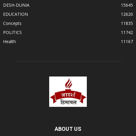
DESH-DUNIA
15645
EDUCATION
12620
Concepts
11835
POLITICS
11742
Health
11167
ABOUT US