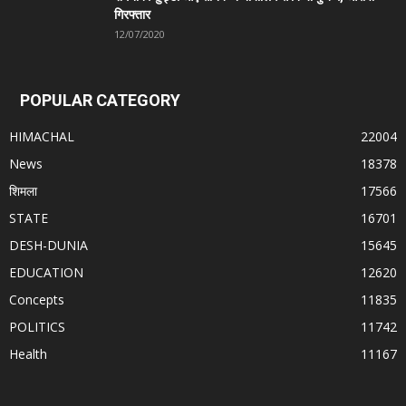
गिरफ्तार
12/07/2020
POPULAR CATEGORY
HIMACHAL
22004
News
18378
शिमला
17566
STATE
16701
DESH-DUNIA
15645
EDUCATION
12620
Concepts
11835
POLITICS
11742
Health
11167