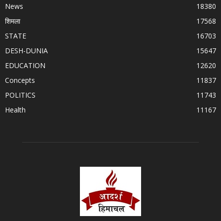
News
18380
शिमला
17568
STATE
16703
DESH-DUNIA
15647
EDUCATION
12620
Concepts
11837
POLITICS
11743
Health
11167