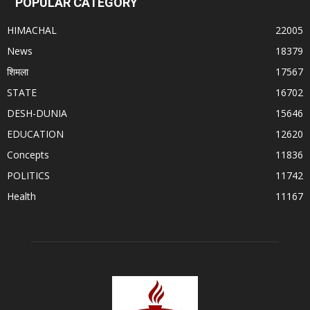
POPULAR CATEGORY
HIMACHAL
22005
News
18379
शिमला
17567
STATE
16702
DESH-DUNIA
15646
EDUCATION
12620
Concepts
11836
POLITICS
11742
Health
11167