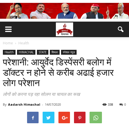
Home
Health
Health
HIMACHAL
STATE
शिमला
स्पेशल न्यूज़
परेशानी: आयुर्वेद डिस्पेंसरी बलोग में
डॉक्टर न होने से करीब अढाई हजार
लोग परेशान
लोगों को करना पड़ रहा सोलन या चायल का रूख
By
Aadarsh Himachal
-
14/07/2020
338
0