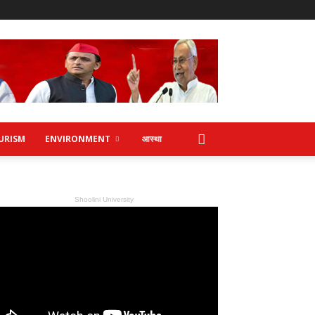
URISM
ENVIRONMENT
आस्था
Shoolini University