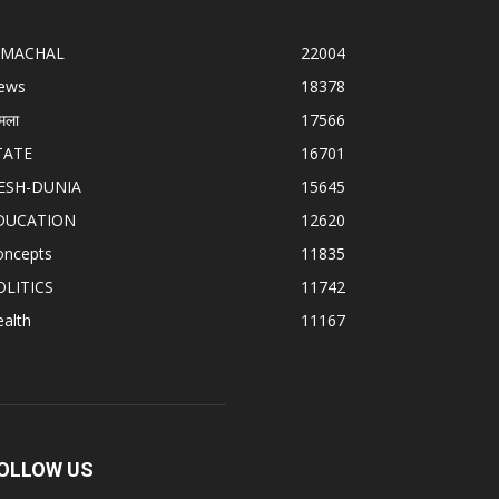
IMACHAL
22004
ews
18378
मला
17566
TATE
16701
ESH-DUNIA
15645
DUCATION
12620
oncepts
11835
OLITICS
11742
alth
11167
OLLOW US