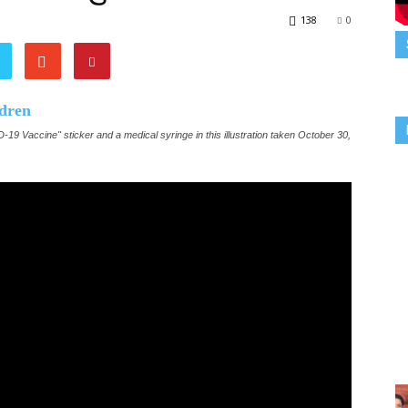
138
0
19 Vaccine" sticker and a medical syringe in this illustration taken October 30,