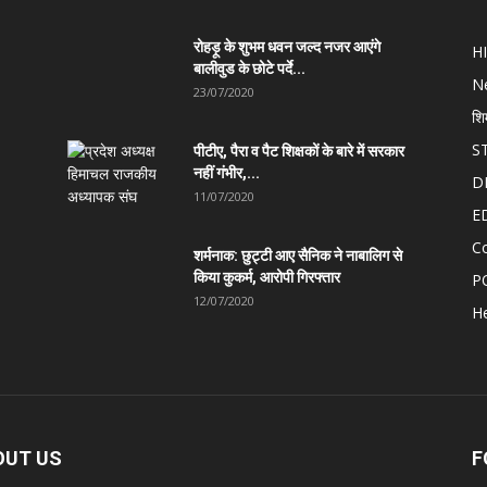
रोहड़ू के शुभम धवन जल्द नजर आएंगे
H
बालीवुड के छोटे पर्दे...
N
23/07/2020
शि
S
पीटीए, पैरा व पैट शिक्षकों के बारे में सरकार
नहीं गंभीर,...
D
11/07/2020
E
C
शर्मनाक: छुट्टी आए सैनिक ने नाबालिग से
किया कुकर्म, आरोपी गिरफ्तार
P
12/07/2020
He
OUT US
F