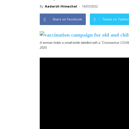
By
Aadarsh Himachal
-
16/03/2022
Share on Facebook
Tweet on Twitter
A woman holds a small bottle labelled with a "Coronavirus COVID-
2020.