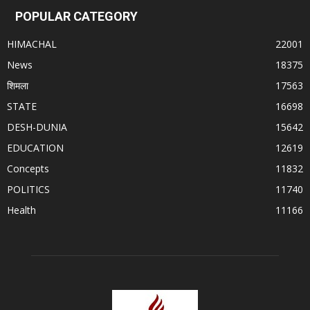
POPULAR CATEGORY
HIMACHAL
22001
News
18375
शिमला
17563
STATE
16698
DESH-DUNIA
15642
EDUCATION
12619
Concepts
11832
POLITICS
11740
Health
11166