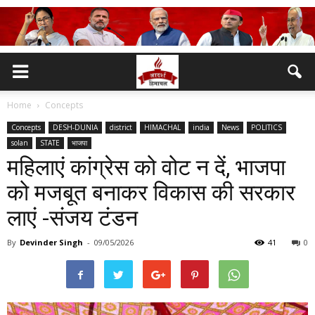
Home
Concepts
Concepts
DESH-DUNIA
district
HIMACHAL
india
News
POLITICS
solan
STATE
भाजपा
महिलाएं कांग्रेस को वोट न दें, भाजपा
को मजबूत बनाकर विकास की सरकार
लाएं -संजय टंडन
By
Devinder Singh
-
09/05/2026
41
0