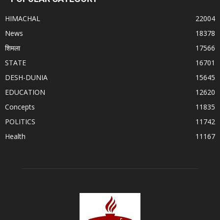
HIMACHAL
22004
News
18378
शिमला
17566
STATE
16701
DESH-DUNIA
15645
EDUCATION
12620
Concepts
11835
POLITICS
11742
Health
11167