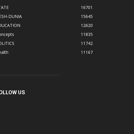
TATE
16701
ESH-DUNIA
15645
DUCATION
12620
oncepts
11835
OLITICS
11742
alth
11167
OLLOW US