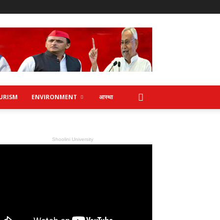
URISM
ENVIRONMENT
आस्था
Shoolini University