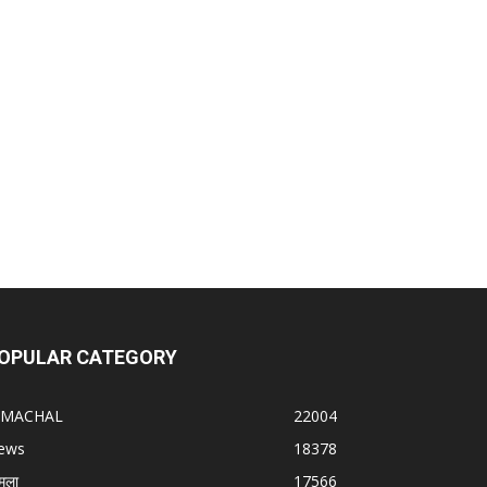
OPULAR CATEGORY
IMACHAL
22004
ews
18378
मला
17566