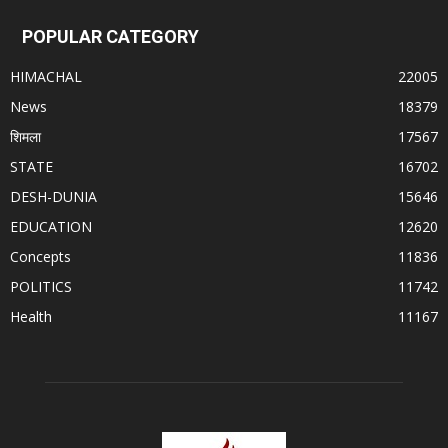
POPULAR CATEGORY
HIMACHAL
22005
News
18379
शिमला
17567
STATE
16702
DESH-DUNIA
15646
EDUCATION
12620
Concepts
11836
POLITICS
11742
Health
11167