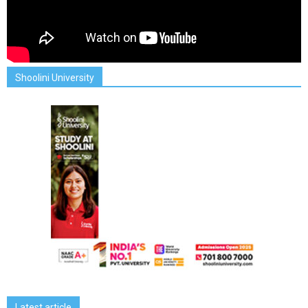
Shoolini University
Latest article