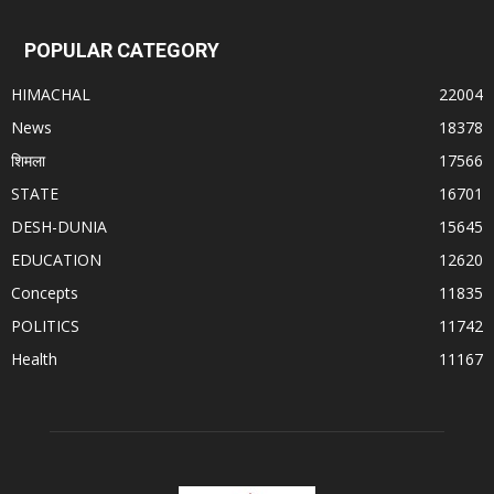
POPULAR CATEGORY
HIMACHAL
22004
News
18378
शिमला
17566
STATE
16701
DESH-DUNIA
15645
EDUCATION
12620
Concepts
11835
POLITICS
11742
Health
11167