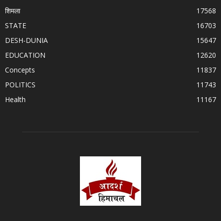
शिमला
17568
STATE
16703
DESH-DUNIA
15647
EDUCATION
12620
Concepts
11837
POLITICS
11743
Health
11167