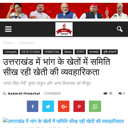
Home
Concepts
Concepts
DESH-DUNIA
HIMACHAL
News
STATE
उत्तराखंड
कृषि बागवानी
उत्तराखंड में भांग के खेतों में समिति
सीख रही खेती की व्यवहारिकता
जगत सिंह नेगी, सुंदर ठाकुर और अन्य विधायक रहे मौजूद
By
Aadarsh Himachal
-
21/05/2023
70
0