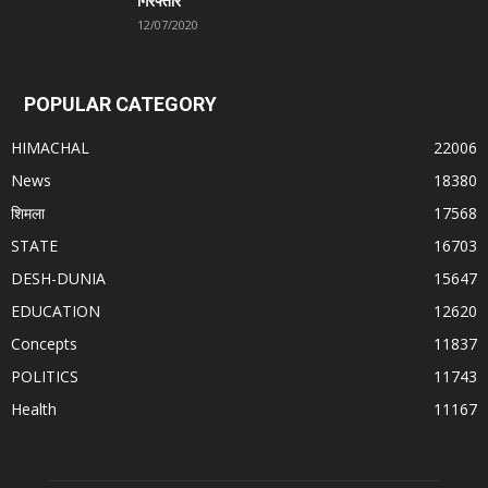
गिरफ्तार
12/07/2020
POPULAR CATEGORY
HIMACHAL
22006
News
18380
शिमला
17568
STATE
16703
DESH-DUNIA
15647
EDUCATION
12620
Concepts
11837
POLITICS
11743
Health
11167