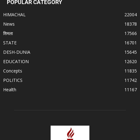
POPULAR CATEGORY
HIMACHAL
22004
News
18378
शिमला
17566
STATE
16701
DESH-DUNIA
15645
EDUCATION
12620
Concepts
11835
POLITICS
11742
Health
11167