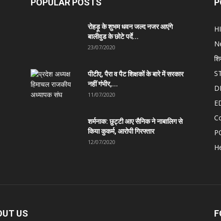
POPULAR POSTS
P
रोहड़ू के शुभम धवन जल्द नजर आएंगे
H
बालीवुड के छोटे पर्दे...
N
23/07/2020
शि
S
पीटीए, पैरा व पैट शिक्षकों के बारे में सरकार
नहीं गंभीर,...
D
11/07/2020
E
C
शर्मनाक: छुट्टी आए सैनिक ने नाबालिग से
किया कुकर्म, आरोपी गिरफ्तार
P
12/07/2020
He
OUT US
F