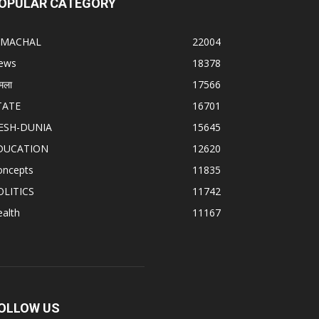
OPULAR CATEGORY
IMACHAL
22004
ews
18378
मला
17566
TATE
16701
ESH-DUNIA
15645
DUCATION
12620
oncepts
11835
OLITICS
11742
alth
11167
OLLOW US