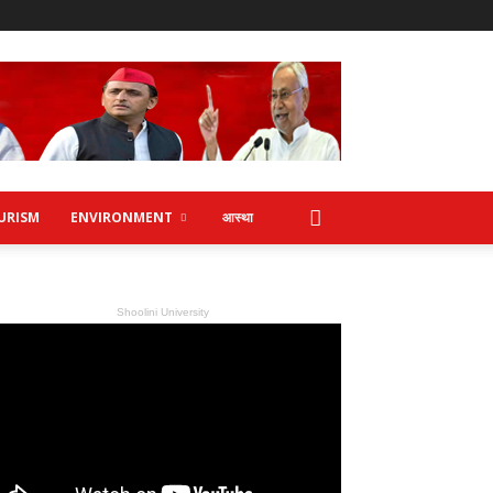
URISM
ENVIRONMENT
आस्था
Shoolini University