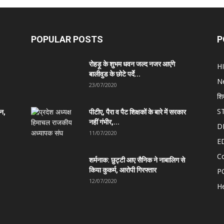
POPULAR POSTS
P
रोहड़ू के शुभम धवन जल्द नजर आएंगे
H
बालीवुड के छोटे पर्दे...
N
23/07/2020
शि
S
ान,
पीटीए, पैरा व पैट शिक्षकों के बारे में सरकार
नहीं गंभीर,...
D
11/07/2020
E
C
शर्मनाक: छुट्टी आए सैनिक ने नाबालिग से
किया कुकर्म, आरोपी गिरफ्तार
P
12/07/2020
He