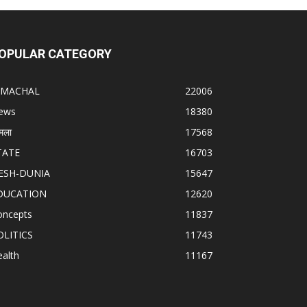
OPULAR CATEGORY
IMACHAL
22006
ews
18380
मला
17568
TATE
16703
ESH-DUNIA
15647
DUCATION
12620
oncepts
11837
OLITICS
11743
alth
11167