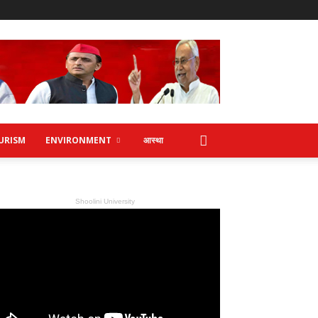
URISM
ENVIRONMENT
आस्था
Shoolini University