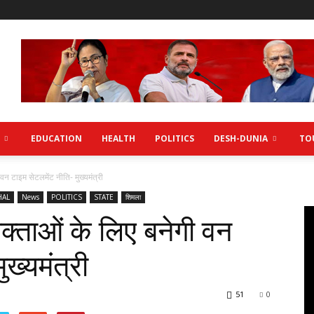
EDUCATION
HEALTH
POLITICS
DESH-DUNIA
TO
वन टाइम सेटलमेंट नीति- मुख्यमंत्री
HAL
News
POLITICS
STATE
शिमला
ोक्ताओं के लिए बनेगी वन
ख्यमंत्री
51
0