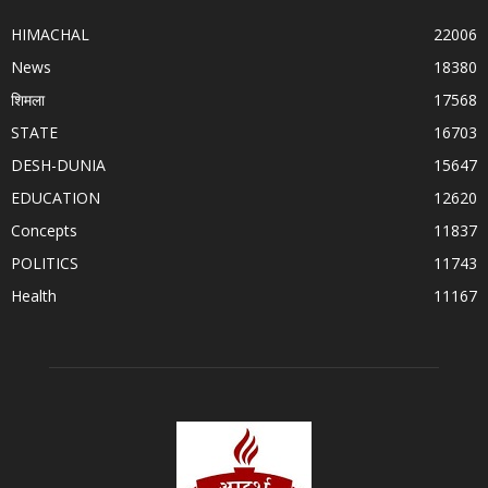
HIMACHAL
22006
News
18380
शिमला
17568
STATE
16703
DESH-DUNIA
15647
EDUCATION
12620
Concepts
11837
POLITICS
11743
Health
11167