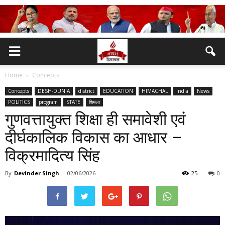
Home
Concepts
Concepts
DESH-DUNIA
district
EDUCATION
HIMACHAL
india
News
POLITICS
program
STATE
शिमला
गुणवत्तायुक्त शिक्षा ही समावेशी एवं
दीर्घकालिक विकास का आधार –
विक्रमादित्य सिंह
By
Devinder Singh
-
02/06/2026
25
0