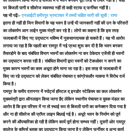
का लोकार्पण किया जाना है वास्तव में वे भवन बनकर पूरी तरह से तैयार नहीं है। कहीं
पर बिजली पानी व सीवरेज व्यवस्था नहीं तो कही स्टाफ व् फर्नीचर नहीं है।
यह भी पढ़ेंः-
एनआईटी हमीरपुर भ्रष्टाचार में तथ्यों सहित जारी की सूची : राणा
इतना ही नहीं ही जिन विभागों के यह भवन है उन्हें भी जानकारी नहीं की उन के परिसरों
का लोकार्पण आन लाईन मुख्य मंत्री कर रहे है। लोगो का कहना है कि इस तरह
जल्दबाजी में किए गए उद्घाटन भविष्य में नुकसानदायक हो सकते हैं। यह भी आरोप
लगाया जा रहा है कि पहली बार रामपुर में नई प्रथा शुरू कर दी है कि भवन बनकर
तैयारहोने के बाद संबंधित विभाग भवनों का लोकार्पण ना कर ठेकेदार एजेंसी ही भवनों
का उद्घाटन करवा रही है। सं
बंधित विभागों द्वारा भवनों को टेकओवर न करने का
मुख्य कारण भवनों का काम अधूरा होने माना जा रहा है। इस तरह से जल्दबाजी में
किए जा रहे उद्घाटन को लेकर संबंधित पंचायत ए कांग्रेसऔर माकपा ने विरोध दर्ज
किया है।
रामपुर के समीप दत्तनगर में स्पोर्ट्स हॉस्टल व् इनडोर स्टेडियम का कल लोकार्पण
मुख्यमंत्री द्वारा ऑनलाइन किया जाना हैए लेकिन स्थानीय पंचायत व युवक मंडल का
आरोप है कि इस परिसर में ना तो स्थाई रूप से बिजली पानी का कनेक्शन दिया गया है
और ना ही सीवरेज की प्रॉपर लाइन बिछाई गई है। अधूरे भवन के निर्माण को पूर्ण
करने की औपचारिका हो रही है लेकिन कार्य पूर्ण होना सम्भव नहीं।
दूसरी ओर रामपुर
कालेज के कॉमर्स ब्लाक का उद्घाटन किया जाना है ए लेकिन फर्नीचर व् अन्य कार्य