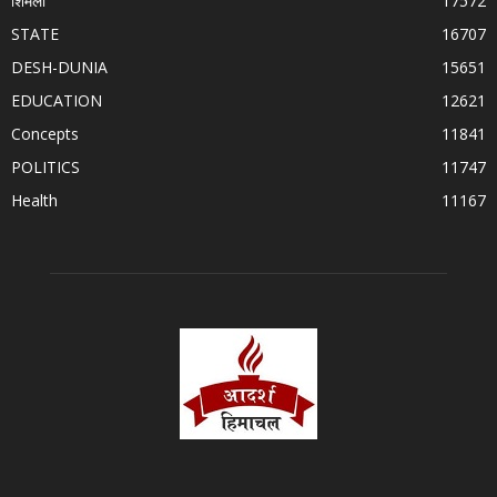
शिमला
17572
STATE
16707
DESH-DUNIA
15651
EDUCATION
12621
Concepts
11841
POLITICS
11747
Health
11167