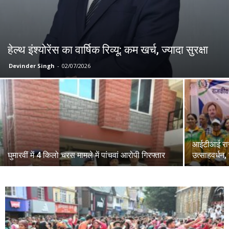
हेल्थ इंश्योरेंस का वार्षिक रिव्यू: कम खर्च, ज्यादा सुरक्षा
Devinder Singh
-
02/07/2026
आईटीआई राज्
घुमारवीं में 4 किलो चरस मामले में पांचवां आरोपी गिरफ्तार
उत्साहवर्धन,