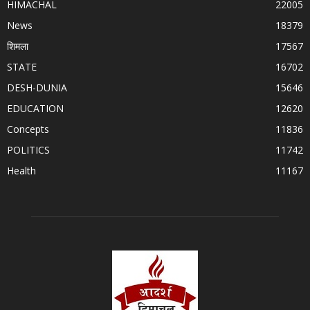
HIMACHAL
22005
News
18379
शिमला
17567
STATE
16702
DESH-DUNIA
15646
EDUCATION
12620
Concepts
11836
POLITICS
11742
Health
11167